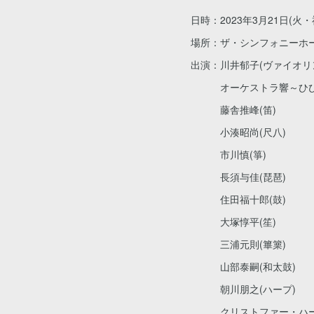
日時：2023年3月21日(火・祝
場所：ザ・シンフォニーホ
出演：川井郁子(ヴァイオリ
オーケストラ響～ひびき～
藤舎推峰(笛)
小湊昭尚(尺八)
市川慎(箏)
長須与佳(琵琶)
住田福十郎(鼓)
大塚惇平(笙)
三浦元則(篳篥)
山部泰嗣(和太鼓)
朝川朋之(ハープ)
クリストファー・ハーデ