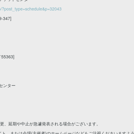
jp/?post_type=schedule&p=32043
347]
5363]
センター
変更、延期や中止が急遽発表される場合がございます。
イト、または会場(主催者)のホームページなどもご注視くださいますよ