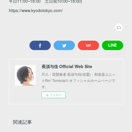
平日11:00~18:00 土日祝10:00~18:00)
https://www.kyodotokyo.com/
長須与佳 Official Web Site
尺八・琵琶奏者 長須与佳(佳盟)・和楽器ユニッ
トRin' Tomocaの オフィシャルホームページで
す。
フォロー
関連記事