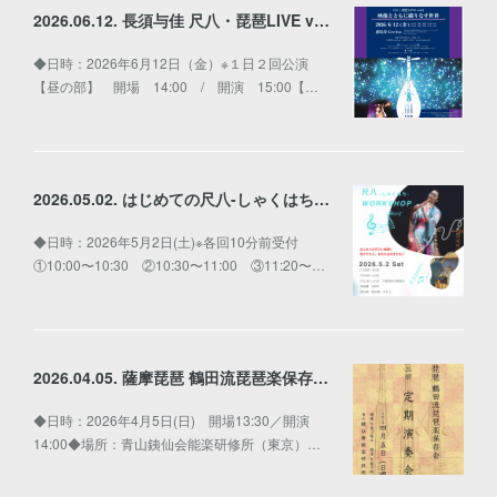
2026.06.12. 長須与佳 尺八・琵琶LIVE vol.2〜映像とともに織りなす世界〜
◆日時：2026年6月12日（金）※１日２回公演
【昼の部】 開場 14:00 / 開演 15:00【…
2026.05.02. はじめての尺八-しゃくはち-WORKSHOP
◆日時：2026年5月2日(土)※各回10分前受付
①10:00〜10:30 ②10:30〜11:00 ③11:20〜…
2026.04.05. 薩摩琵琶 鶴田流琵琶楽保存会 第三回 定期演奏会
◆日時：2026年4月5日(日) 開場13:30／開演
14:00◆場所：青山銕仙会能楽研修所（東京）…