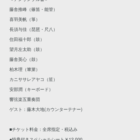
藤舎推峰（篠笛・能管）
喜羽美帆（箏）
長須与佳（琵琶・尺八）
住田福十郎（鼓）
望月左太助（鼓）
藤舎英心（鼓）
柏木理（篳篥）
カニササレアヤコ（笙）
安部潤（キーボード）
響弦楽五重奏団
ゲスト：藤木大地(カウンターテナー)
■チケット料金：全席指定・税込み
●特典付きスペシャルシート￥12,000