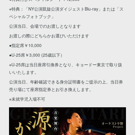
※特典：「NY公演凱旋公演ダイジェストBlu-ray」または「ス
ペシャルフォトブック」
公演当日、会場でのお渡しとなります
お渡しの際にどちらかお選びいただけます
●指定席￥10,000
●U-25席￥3,000 (25歳以下）
※U-25席は当日座席引換券となり、キョードー東京で取り扱
いいたします。
公演当日、年齢確認できる身分証明書をご提示の上、当日券
売り場にて座席指定券とお引き換えします。
※未就学児入場不可