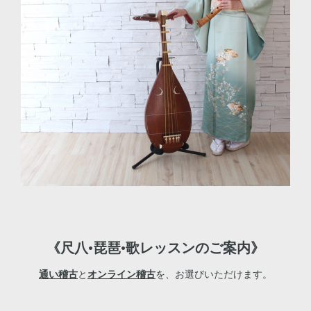
《尺八•琵琶•歌レッスンのご案内》
通い稽古
と
オンライン稽古
を、お選びいただけます。