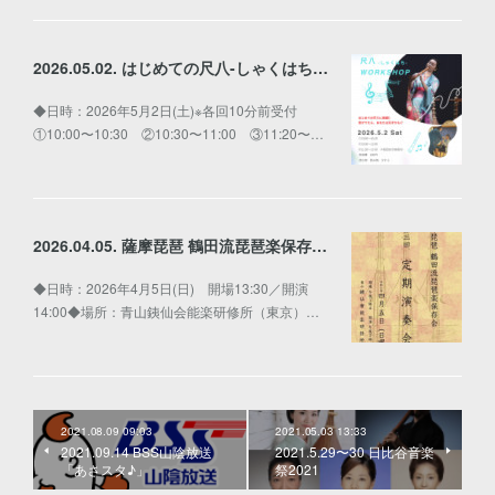
2026.05.02. はじめての尺八-しゃくはち-WORKSHOP
◆日時：2026年5月2日(土)※各回10分前受付
①10:00〜10:30 ②10:30〜11:00 ③11:20〜…
2026.04.05. 薩摩琵琶 鶴田流琵琶楽保存会 第三回 定期演奏会
◆日時：2026年4月5日(日) 開場13:30／開演
14:00◆場所：青山銕仙会能楽研修所（東京）…
2021.08.09 09:03
2021.05.03 13:33
2021.09.14 BSS山陰放送
2021.5.29〜30 日比谷音楽
「あさスタ♪」
祭2021