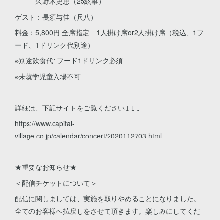
久野木史恵（25絃箏）
ゲスト：長須与佳（尺八）
料金：5,800円 全席指定 1人掛け席or2人掛け席（税込、1フ
ード、1ドリンク代別途）
※別途飲食代1フード1ドリンク必須
※未就学児童入場不可
詳細は、下記サイトをご覧ください↓↓↓
https://www.capital-
village.co.jp/calendar/concert/2020112703.html
★重要なお知らせ★
＜配信チケットについて＞
配信に関しましては、実施を取りやめることになりました。
全てのお客様へ払戻しをさせて頂きます。楽しみにしてくだ