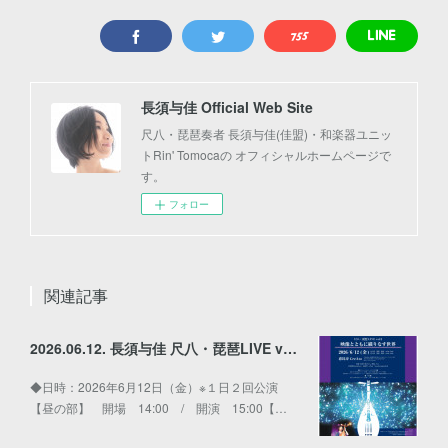
長須与佳 Official Web Site
尺八・琵琶奏者 長須与佳(佳盟)・和楽器ユニッ
トRin' Tomocaの オフィシャルホームページで
す。
フォロー
関連記事
2026.06.12. 長須与佳 尺八・琵琶LIVE vol.2〜映像とともに織りなす世界〜
◆日時：2026年6月12日（金）※１日２回公演
【昼の部】 開場 14:00 / 開演 15:00【…