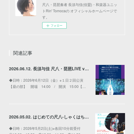
尺八・琵琶奏者 長須与佳(佳盟)・和楽器ユニッ
トRin' Tomocaの オフィシャルホームページで
す。
フォロー
関連記事
2026.06.12. 長須与佳 尺八・琵琶LIVE vol.2〜映像とともに織りなす世界〜
◆日時：2026年6月12日（金）※１日２回公演
【昼の部】 開場 14:00 / 開演 15:00【…
2026.05.02. はじめての尺八-しゃくはち-WORKSHOP
◆日時：2026年5月2日(土)※各回10分前受付