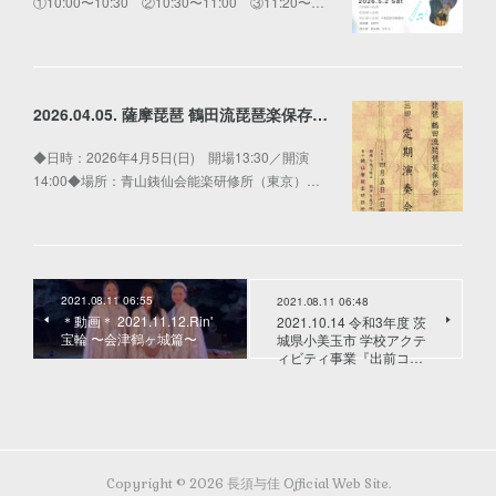
①10:00〜10:30 ②10:30〜11:00 ③11:20〜…
2026.04.05. 薩摩琵琶 鶴田流琵琶楽保存会 第三回 定期演奏会
◆日時：2026年4月5日(日) 開場13:30／開演
14:00◆場所：青山銕仙会能楽研修所（東京）…
2021.08.11 06:55
2021.08.11 06:48
＊動画＊ 2021.11.12.Rin'
2021.10.14 令和3年度 茨
宝輪 〜会津鶴ヶ城篇〜
城県小美玉市 学校アクテ
ィビティ事業『出前コ…
Copyright ©
2026
長須与佳 Official Web Site
.