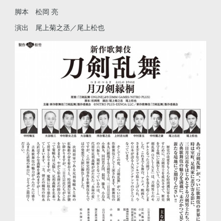
脚本 松岡 亮
演出 尾上菊之丞／尾上松也