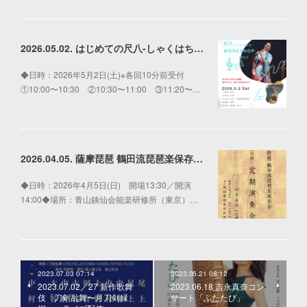
2026.05.02. はじめての尺八-しゃくはち-WORKSHOP
◆日時：2026年5月2日(土)※各回10分前受付
①10:00〜10:30 ②10:30〜11:00 ③11:20〜…
2026.04.05. 薩摩琵琶 鶴田流琵琶楽保存会 第三回 定期演奏会
◆日時：2026年4月5日(日) 開場13:30／開演
14:00◆場所：青山銕仙会能楽研修所（東京）…
2023.07.03 07:14
2023.05.21 08:12
2023.07.02／27 新作歌舞
2023.06.18 吉永真奈コン
伎「刀剣乱舞〜月刀剣縁
サート「ふたたび」