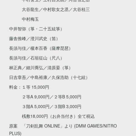
大谷龍生／中村歌女之丞／大谷桂三
中村梅玉
中井智弥（箏・二十五絃箏）
藤舎推峰／澄川武史（笛）
長須与佳／榎本百香（薩摩琵琶）
長須与佳／石垣征山（尺八）
林正典／細川喬弘／清原晏（箏）
日吉章吾／中島裕康／久保浩助（十七絃）
料金：１等 15,000円
２等A 9,000円／２等B 5,000円
３階A 5,000円／３階B 3,000円
桟敷18,000円（お弁当付き）全て税込
原案 「刀剣乱舞 ONLINE」より (DMM GAMES/NITRO
PLUS)