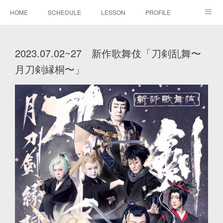
HOME
SCHEDULE
LESSON
PROFILE
BLOG
DISCOGRAPHY
MOVIE
GALLERY
2023.07.02~27 新作歌舞伎「刀剣乱舞〜
CONTACT
月刀剣縁桐〜」