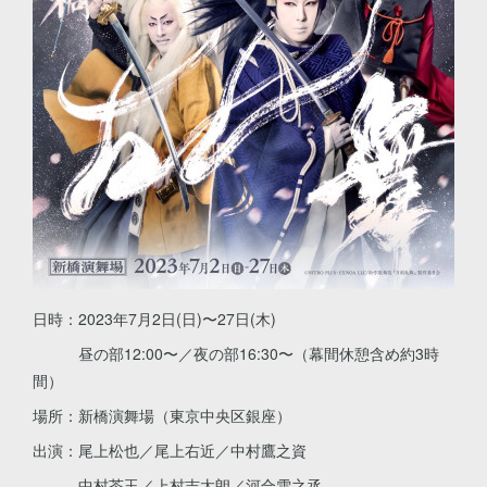
日時：2023年7月2日(日)〜27日(木)
昼の部12:00〜／夜の部16:30〜（幕間休憩含め約3時
間）
場所：新橋演舞場（東京中央区銀座）
出演：尾上松也／尾上右近／中村鷹之資
中村莟玉／上村吉太朗／河合雪之丞