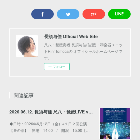
長須与佳 Official Web Site
尺八・琵琶奏者 長須与佳(佳盟)・和楽器ユニッ
トRin' Tomocaの オフィシャルホームページで
す。
フォロー
関連記事
2026.06.12. 長須与佳 尺八・琵琶LIVE vol.2〜映像とともに織りなす世界〜
◆日時：2026年6月12日（金）※１日２回公演
【昼の部】 開場 14:00 / 開演 15:00【…