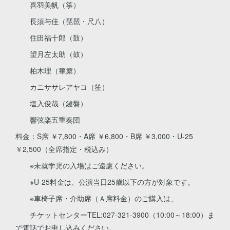
喜羽美帆（箏）
長須与佳（琵琶・尺八）
住田福十郎（鼓）
望月左太助（鼓）
柏木理（篳篥）
カニササレアヤコ（笙）
塩入俊哉（鍵盤）
響弦楽五重奏団
料金：S席 ￥7,800・A席 ￥6,800・B席 ￥3,000・U-25
￥2,500（全席指定・税込み）
※未就学児の入場はご遠慮ください。
※U-25料金は、公演当日25歳以下の方が対象です。
※車椅子席・介助席（Ａ席料金）のご購入は、
チケットセンターTEL:027-321-3900（10:00～18:00）ま
で電話でお申し込みください。