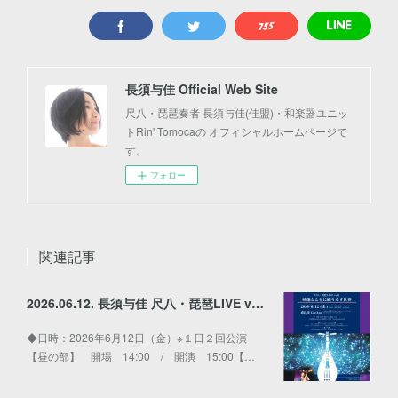
長須与佳 Official Web Site
尺八・琵琶奏者 長須与佳(佳盟)・和楽器ユニッ
トRin' Tomocaの オフィシャルホームページで
す。
フォロー
関連記事
2026.06.12. 長須与佳 尺八・琵琶LIVE vol.2〜映像とともに織りなす世界〜
◆日時：2026年6月12日（金）※１日２回公演
【昼の部】 開場 14:00 / 開演 15:00【…