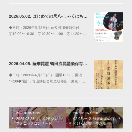
2026.05.02. はじめての尺八-しゃくはち-WORKSHOP
◆日時：2026年5月2日(土)※各回10分前受付
①10:00〜10:30 ②10:30〜11:00 ③11:20〜…
2026.04.05. 薩摩琵琶 鶴田流琵琶楽保存会 第三回 定期演奏会
◆日時：2026年4月5日(日) 開場13:30／開演
14:00◆場所：青山銕仙会能楽研修所（東京）…
2025.05.05 10:20
2025.05.05 10:10
2025.03.28. 川井郁子シン
02.08.〜12. 詩楽劇 めいぼ
フォニックコンサート
くげんじ物語 夢浮橋
2025