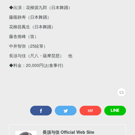
◆出演：花柳源九郎（日本舞踊）
藤蔭静寿（日本舞踊）
花柳昌鳳生（日本舞踊）
藤舎推峰（笛）
中井智弥（25絃箏）
長須与佳（尺八・薩摩琵琶） 他
◆料金：20,000円(お食事付)
長須与佳 Official Web Site