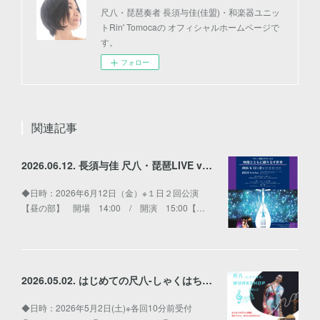
尺八・琵琶奏者 長須与佳(佳盟)・和楽器ユニッ
トRin' Tomocaの オフィシャルホームページで
す。
フォロー
関連記事
2026.06.12. 長須与佳 尺八・琵琶LIVE vol.2〜映像とともに織りなす世界〜
◆日時：2026年6月12日（金）※１日２回公演
【昼の部】 開場 14:00 / 開演 15:00【…
2026.05.02. はじめての尺八-しゃくはち-WORKSHOP
◆日時：2026年5月2日(土)※各回10分前受付