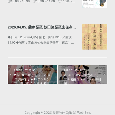
①10:00〜10:30 ②10:30〜11:00 ③11:20〜…
2026.04.05. 薩摩琵琶 鶴田流琵琶楽保存会 第三回 定期演奏会
◆日時：2026年4月5日(日) 開場13:30／開演
14:00◆場所：青山銕仙会能楽研修所（東京）…
2026.01.07 17:38
2026.01.05 17:13
2026.03.28. デビュー25周
2026.03.05. N響大河ドラ
年 川井郁子 with アンサン
マ＆名曲コンサート＜特別
ブル響 源氏がたり & 名…
編＞
Copyright ©
2026
長須与佳 Official Web Site
.