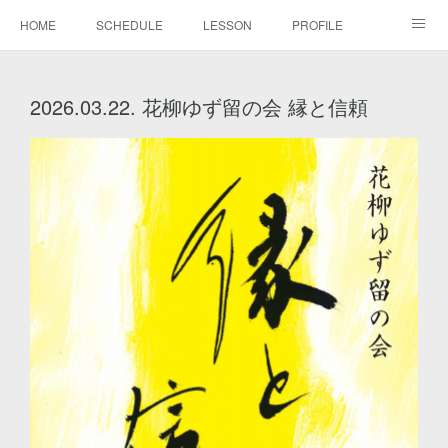
HOME
SCHEDULE
LESSON
PROFILE
BLOG
DISCOGRAPHY
MOVIE
GALLERY
2026.03.22. 花柳ゆず留の会 縁と信頼
CONTACT