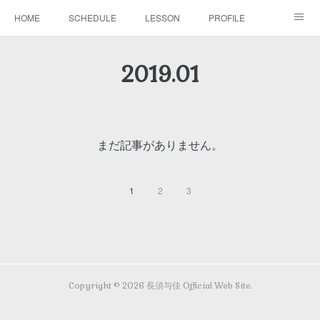
HOME
SCHEDULE
LESSON
PROFILE
BLOG
DISCOGRAPHY
MOVIE
GALLERY
2019
.
01
CONTACT
まだ記事がありません。
1
2
3
Copyright ©
2026
長須与佳 Official Web Site
.