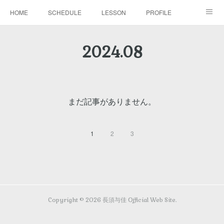
HOME
SCHEDULE
LESSON
PROFILE
BLOG
DISCOGRAPHY
MOVIE
GALLERY
2024
.
08
CONTACT
まだ記事がありません。
1
2
3
Copyright ©
2026
長須与佳 Official Web Site
.