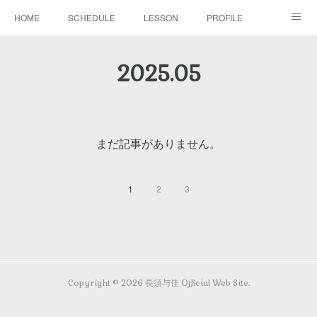
HOME
SCHEDULE
LESSON
PROFILE
BLOG
DISCOGRAPHY
MOVIE
GALLERY
2025
.
05
CONTACT
まだ記事がありません。
1
2
3
Copyright ©
2026
長須与佳 Official Web Site
.