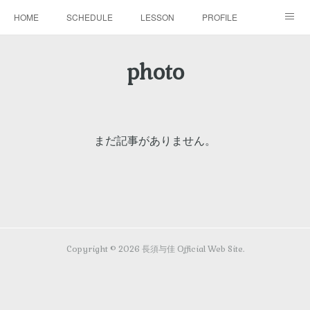
HOME
SCHEDULE
LESSON
PROFILE
BLOG
DISCOGRAPHY
MOVIE
GALLERY
photo
CONTACT
まだ記事がありません。
Copyright ©
2026
長須与佳 Official Web Site
.