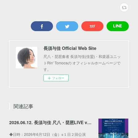
長須与佳 Official Web Site
尺八・琵琶奏者 長須与佳(佳盟)・和楽器ユニッ
トRin' Tomocaの オフィシャルホームページで
す。
フォロー
関連記事
2026.06.12. 長須与佳 尺八・琵琶LIVE vol.2〜映像とともに織りなす世界〜
◆日時：2026年6月12日（金）※１日２回公演