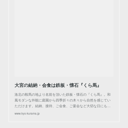
大宮の結納・会食は鉄板・懐石『くら馬』
洛北の鞍馬の地より名前を頂いた鉄板・懐石の『くら馬』。和
風モダンな外観に庭園から四季折々の木々から自然を感じてい
ただけます。結納、接待、ご会食、ご宴会など大切な日にも…
www.kyo-kurama.jp