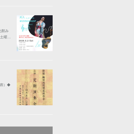
文化館み
(土曜…
由席）◆