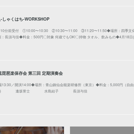
尺八-しゃくはち-WORKSHOP
10分前受付 ①10:00〜10:30 ②10:30〜11:00 ③11:20〜11:50◆場所：四季
長須与佳◆料金：500円〇対象 何歳でもOK!〇持物 タオル、飲みもの◆4月18日
 鶴田流琵琶楽保存会 第三回 定期演奏会
開場13:30／開演14:00◆場所：青山銕仙会能楽研修所（東京）◆料金：5,000円（自
鶴奏 逢坂誉士 水島結子 長須与佳