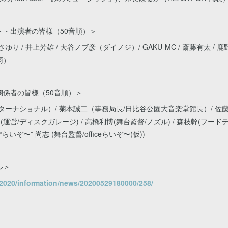
ト・出演者の皆様（50音順）＞
/ 石川さゆり / 井上芳雄 / 大谷ノブ彦（ダイノジ）/ GAKU-MC / 斎藤有太 / 鹿
雨）
係者の皆様（50音順）＞
ーナショナル）/ 菊本誠二（事務局長/日比谷公園大音楽堂館長）/ 佐藤オオキ
/ 高田尚(運営/ディスクガレージ) / 高橋利博(舞台監督/ノズル) / 森枝幹(フ
らいぞ〜” 尚志 (舞台監督/officeらいぞ〜(仮))
ル＞
p/2020/information/news/20200529180000/258/