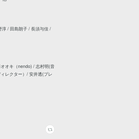
野淳 / 田島朗子 / 長須与佳 /
（nendo) / 志村明(音
ードディレクター）/ 安井透(プレ