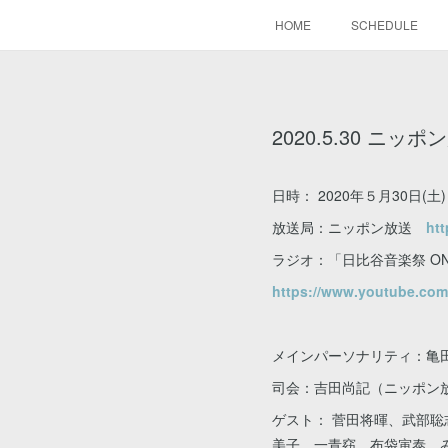
HOME
SCHEDULE
2020.5.30 ニ
日時： 2020年５月30日(土) 1
放送局：ニッポン放送
ht
ラジオ：「日比谷音楽祭 ONLIN
https://www.youtube.co
メインパーソナリティ：亀
司会：吉田尚記（ニッポン
ゲスト： 菅田将暉、武部聡志
美子、一青窈、布袋寅泰、みの(