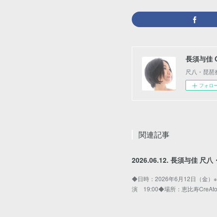
長須与佳 Off
尺八・琵琶奏
フォロ
関連記事
2026.06.12. 長須与佳 
◆日時：2026年6月12日（金）
演 19:00◆場所：恵比寿CreA