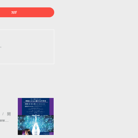
す。
 / 開
ww…