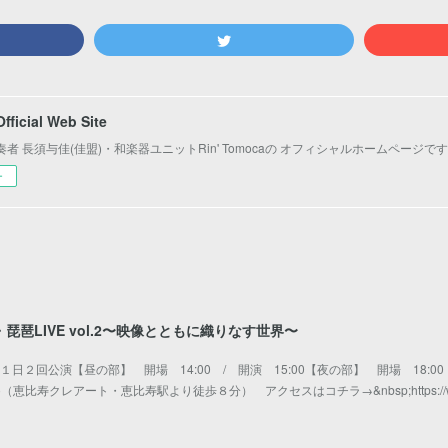
icial Web Site
者 長須与佳(佳盟)・和楽器ユニットRin' Tomocaの オフィシャルホームページで
ー
尺八・琵琶LIVE vol.2〜映像とともに織りなす世界〜
※１日２回公演【昼の部】 開場 14:00 / 開演 15:00【夜の部】 開場 18:00
to（恵比寿クレアート・恵比寿駅より徒歩８分） アクセスはコチラ→&nbsp;https://