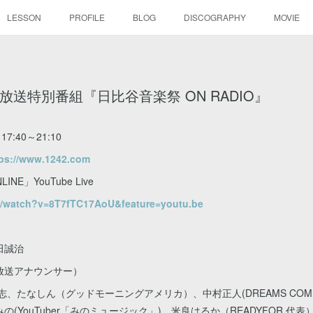
LESSON
PROFILE
BLOG
DISCOGRAPHY
MOVIE
ッポン放送特別番組『日比谷音楽祭 ON RADIO』
7:40～21:10
tps://www.1242.com
E」YouTube Live
m/watch?v=8T7fTC17AoU&feature=youtu.be
田誠治
放送アナウンサー）
、たなしん（グッドモーニングアメリカ）、中村正人(DREAMS COME
YouTuber「みのミュージック」)、米良はるか（READYFOR 代表）