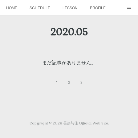
HOME
SCHEDULE
LESSON
PROFILE
BLOG
DISCOGRAPHY
MOVIE
GALLERY
2020
.
05
CONTACT
まだ記事がありません。
1
2
3
Copyright ©
2026
長須与佳 Official Web Site
.